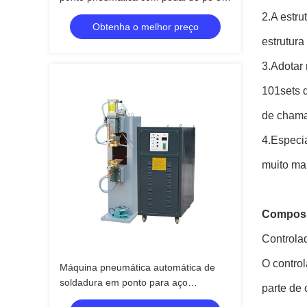
estrutura pressurizada de mola para
2.A estru
Obtenha o melhor preço
malha de aço inoxidável
estrutur
3.Adotar 
101sets d
de chama
4.Especia
muito ma
Composi
Controlad
O control
Máquina pneumática automática de
soldadura em ponto para aço
parte de 
inoxidável com pedal de pé