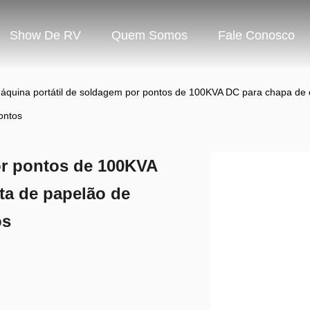
Show De RV
Quem Somos
Fale Conosco
áquina portátil de soldagem por pontos de 100KVA DC para chapa de c
ontos
or pontos de 100KVA
ta de papelão de
os