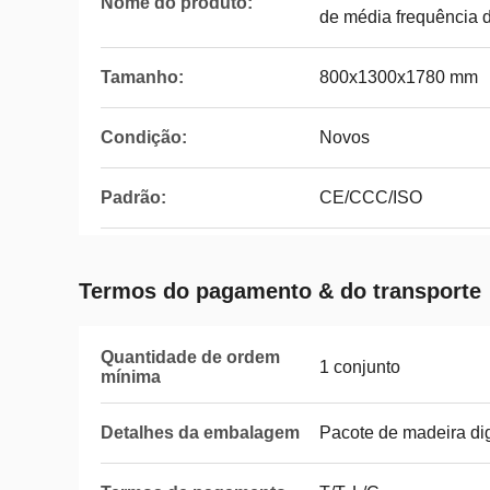
Nome do produto:
de média frequência d
Tamanho:
800x1300x1780 mm
Condição:
Novos
Padrão:
CE/CCC/ISO
Termos do pagamento & do transporte
Quantidade de ordem
1 conjunto
mínima
Detalhes da embalagem
Pacote de madeira di