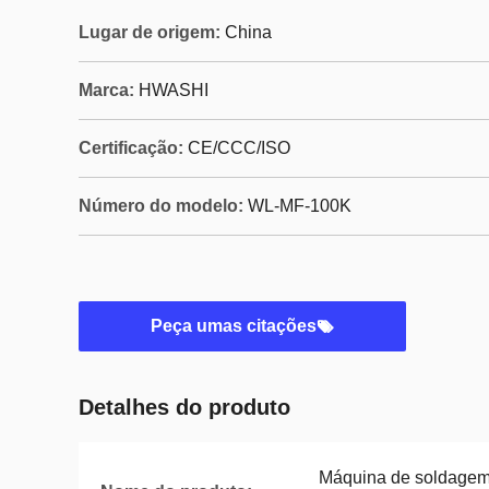
Lugar de origem:
China
Marca:
HWASHI
Certificação:
CE/CCC/ISO
Número do modelo:
WL-MF-100K
Peça umas citações
Detalhes do produto
Máquina de soldagem 