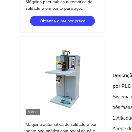
Máquina pneumática automática de
soldadura em ponto para aço
inoxidável com pedal de pé
Obtenha o melhor preço
Descriçã
por PLC 
Sistema d
três fase
Vídeo
1.Alta qu
Máquina automática de soldadura por
A rede do
ponto pneumática com pedal de pé e