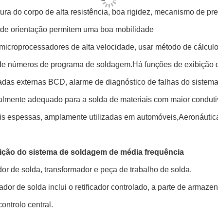
tura do corpo de alta resistência, boa rigidez, mecanismo de pre
a de orientação permitem uma boa mobilidade
microprocessadores de alta velocidade, usar método de cálculo
e números de programa de soldagem.Há funções de exibição de i
das externas BCD, alarme de diagnóstico de falhas do sistema
lmente adequado para a solda de materiais com maior condutivi
is espessas, amplamente utilizadas em automóveis,Aeronáutica
ção do sistema de soldagem de média frequência
or de solda, transformador e peça de trabalho de solda.
ador de solda inclui o retificador controlado, a parte de armaz
controlo central.