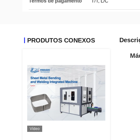
Termos de pagamento
T/T, L/C
Descri
PRODUTOS CONEXOS
Máq
Vídeo