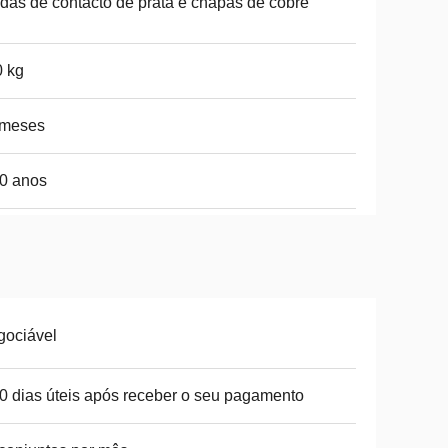
das de contacto de prata e chapas de cobre
 kg
 meses
0 anos
gociável
0 dias úteis após receber o seu pagamento