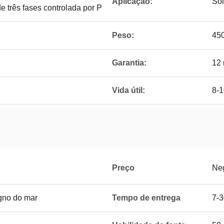
Aplicação:
Sol
e três fases controlada por P
Peso:
450
Garantia:
12
Vida útil:
8-1
Preço
Ne
gno do mar
Tempo de entrega
7-3