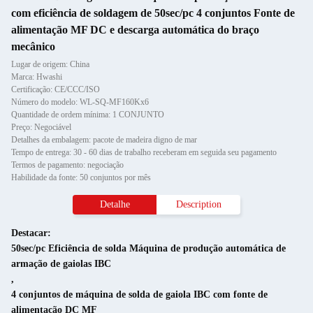
com eficiência de soldagem de 50sec/pc 4 conjuntos Fonte de
alimentação MF DC e descarga automática do braço
mecânico
Lugar de origem: China
Marca: Hwashi
Certificação: CE/CCC/ISO
Número do modelo: WL-SQ-MF160Kx6
Quantidade de ordem mínima: 1 CONJUNTO
Preço: Negociável
Detalhes da embalagem: pacote de madeira digno de mar
Tempo de entrega: 30 - 60 dias de trabalho receberam em seguida seu pagamento
Termos de pagamento: negociação
Habilidade da fonte: 50 conjuntos por mês
Detalhe
Description
Destacar:
50sec/pc Eficiência de solda Máquina de produção automática de
armação de gaiolas IBC
,
4 conjuntos de máquina de solda de gaiola IBC com fonte de
alimentação DC MF