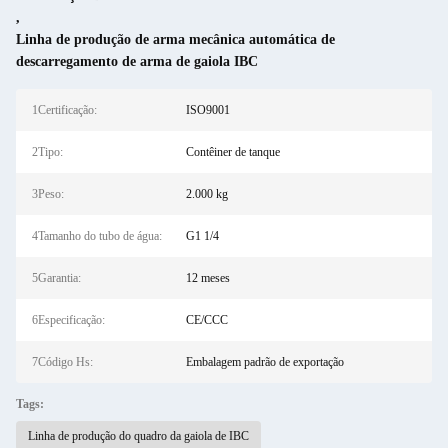
,
Linha de produção de arma mecânica automática de
descarregamento de arma de gaiola IBC
1Certificação:
ISO9001
2Tipo:
Contêiner de tanque
3Peso:
2.000 kg
4Tamanho do tubo de água:
G1 1/4
5Garantia:
12 meses
6Especificação:
CE/CCC
7Código Hs:
Embalagem padrão de exportação
Tags:
Linha de produção do quadro da gaiola de IBC