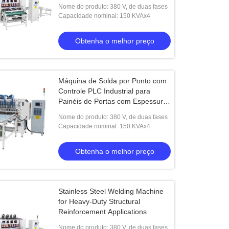
Portas com Espessura de Solda
Nome do produto: 380 V, de duas fases
3+3mm
Capacidade nominal: 150 KVAx4
Obtenha o melhor preço
Máquina de Solda por Ponto com
Controle PLC Industrial para
Painéis de Portas com Espessura
de Solda 3+3mm e Alimentação
Nome do produto: 380 V, de duas fases
380V Bifásica
Capacidade nominal: 150 KVAx4
Obtenha o melhor preço
Stainless Steel Welding Machine
for Heavy-Duty Structural
Reinforcement Applications
Nome do produto: 380 V, de duas fases