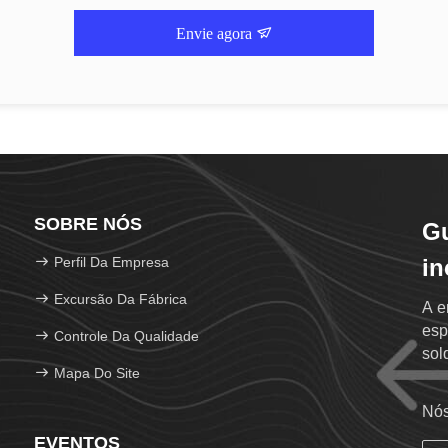
Envie agora
SOBRE NÓS
G
Perfil Da Empresa
in
Excursão Da Fábrica
A e
esp
Controle Da Qualidade
sol
Mapa Do Site
sol
Nós
EVENTOS