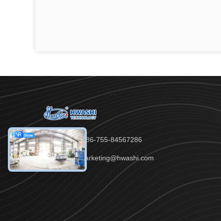
Telefone：86-755-84567286
E-mail：marketing@hwashi.com