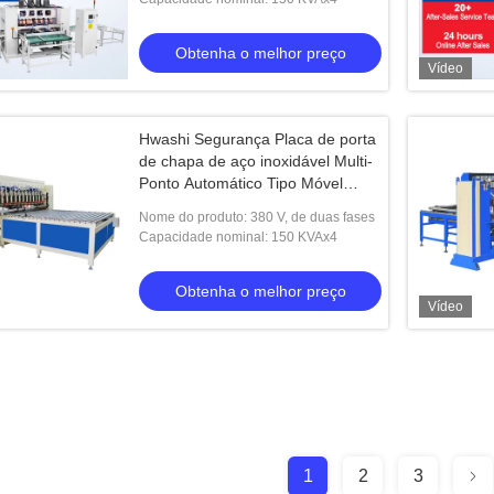
Obtenha o melhor preço
Vídeo
Hwashi Segurança Placa de porta
de chapa de aço inoxidável Multi-
Ponto Automático Tipo Móvel
Máquina de Soldadura de Pontos,
Nome do produto: 380 V, de duas fases
Soldadora de Chapa de Metal
Capacidade nominal: 150 KVAx4
Obtenha o melhor preço
Vídeo
1
2
3