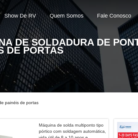
Show De RV
Quem Somos
Fale Conosco
NA DE SOLDADURA DE PON
IS DE PORTAS
e painéis de portas
Máquina de solda multiponto tipo
pórtico com soldagem automática,
vida útil de 8 a 10 anos e