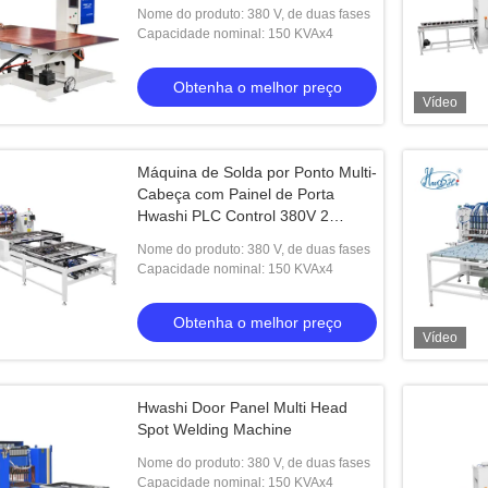
de 3+3mm e potência de 380V de
Nome do produto: 380 V, de duas fases
2 fases
Capacidade nominal: 150 KVAx4
Obtenha o melhor preço
Vídeo
Máquina de Solda por Ponto Multi-
Cabeça com Painel de Porta
Hwashi PLC Control 380V 2
Fases, com Espessura de
Nome do produto: 380 V, de duas fases
Soldagem de 3+3mm
Capacidade nominal: 150 KVAx4
Obtenha o melhor preço
Vídeo
Hwashi Door Panel Multi Head
Spot Welding Machine
Nome do produto: 380 V, de duas fases
Capacidade nominal: 150 KVAx4