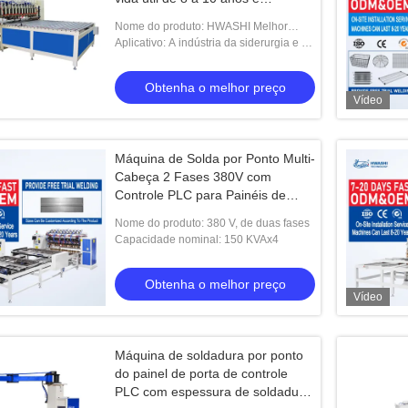
certificação CE / CCC / ISO
Nome do produto: HWASHI Melhor
Preço e Alta Qualidade Máquina de
Aplicativo: A indústria da siderurgia e da
Soldadura Multiponto de Folha de Metal
siderurgia não é a única que tem uma
posição dominante no mercado.
Obtenha o melhor preço
Vídeo
Máquina de Solda por Ponto Multi-
Cabeça 2 Fases 380V com
Controle PLC para Painéis de
Portas com Espessura de Solda
Nome do produto: 380 V, de duas fases
3+3mm
Capacidade nominal: 150 KVAx4
Obtenha o melhor preço
Vídeo
Máquina de soldadura por ponto
do painel de porta de controle
PLC com espessura de soldadura