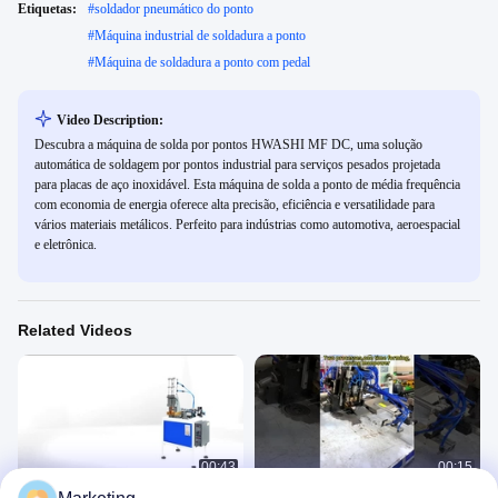
Etiquetas:
#
soldador pneumático do ponto
#
Máquina industrial de soldadura a ponto
#
Máquina de soldadura a ponto com pedal
Video Description:
Descubra a máquina de solda por pontos HWASHI MF DC, uma solução
automática de soldagem por pontos industrial para serviços pesados ​​projetada
para placas de aço inoxidável. Esta máquina de solda a ponto de média frequência
com economia de energia oferece alta precisão, eficiência e versatilidade para
vários materiais metálicos. Perfeito para indústrias como automotiva, aeroespacial
e eletrônica.
Related Videos
00:43
00:15