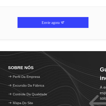
Envie agora
SOBRE NÓS
G
Perfil Da Empresa
in
Excursão Da Fábrica
A e
esp
Controle Da Qualidade
sol
Mapa Do Site
sol