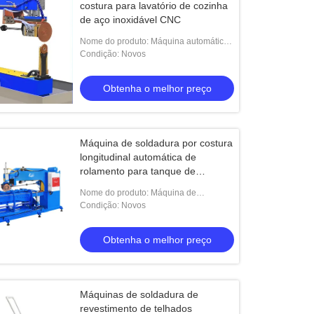
costura para lavatório de cozinha
de aço inoxidável CNC
Nome do produto: Máquina automática
de solda de costura para lavatório de
Condição: Novos
cozinha de aço inoxidável CNC
Obtenha o melhor preço
Máquina de soldadura por costura
longitudinal automática de
rolamento para tanque de
combustível
Nome do produto: Máquina de
soldadura de costura de rolamento
Condição: Novos
longitudinal de alta qualidade Hwashi
para tanque de co
Obtenha o melhor preço
Máquinas de soldadura de
revestimento de telhados