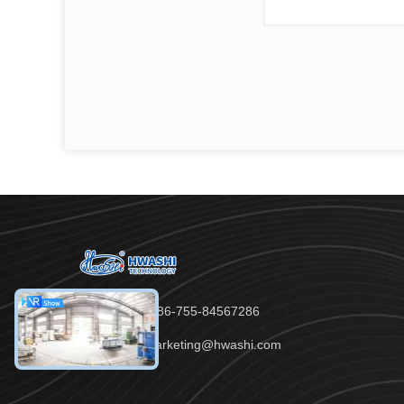
Telefone：86-755-84567286
E-mail：marketing@hwashi.com