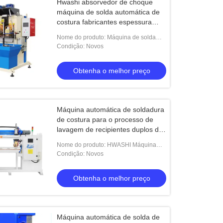
Hwashi absorvedor de choque
máquina de solda automática de
costura fabricantes espessura
mínima 0,2 mm
Nome do produto: Máquina de solda
automática de costura com absorvedor
Condição: Novos
de choque Hwashi
Obtenha o melhor preço
Máquina automática de soldadura
de costura para o processo de
lavagem de recipientes duplos de
hotéis
Nome do produto: HWASHI Máquina
automática de soldagem de costura
Condição: Novos
móvel para lavatório de banheira dupla
de hotel
Obtenha o melhor preço
Máquina automática de solda de