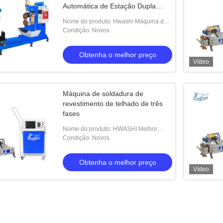
Automática de Estação Dupla
Circular
Nome do produto: Hwashi Máquina de
Soldadura de Ferro Inoxidável de Alta
Condição: Novos
Qualidade Automática de Estação
Dupla Circul
Obtenha o melhor preço
Vídeo
Máquina de soldadura de
revestimento de telhado de três
fases
Nome do produto: HWASHI Melhor
Preço Máquina de Soldadura de Roof
Condição: Novos
Seam de Três Fases
Obtenha o melhor preço
Vídeo