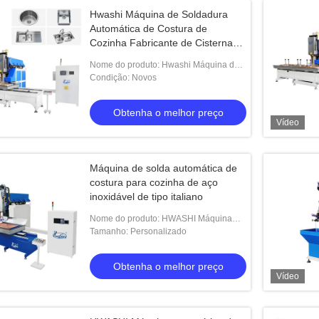
Hwashi Máquina de Soldadura
Automática de Costura de
Cozinha Fabricante de Cisterna
de Lavatório de Caixa de Aço
Nome do produto: Hwashi Máquina de
Inoxidável CNC Bomba de Navio
Soldadura Automática de Costura de
Condição: Novos
de Pressão Usada
Cozinha Fabricante de Cisterna de
Lavatório de
Obtenha o melhor preço
Vídeo
Máquina de solda automática de
costura para cozinha de aço
inoxidável de tipo italiano
Nome do produto: HWASHI Máquina
automática de soldadura de costura
Tamanho: Personalizado
para cozinha de aço inoxidável de tipo
italiano
Obtenha o melhor preço
Vídeo