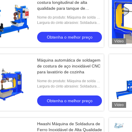
costura longitudinal de alta
qualidade para tanque de
combustível Máquina de solda
Nome do produto: Máquina de solda de
automática de costura
costura de lavatório de cozinha de aço
Largura do cinto abrasivo: Soldadura
inoxidável
semiautomática do dissipador
Obtenha o melhor preço
Vídeo
Máquina automática de soldagem
de costura de aço inoxidável CNC
para lavatório de cozinha
Nome do produto: Máquina de solda de
costura de lavatório de cozinha de aço
Largura do cinto abrasivo: Soldadura
inoxidável
semiautomática do dissipador
Obtenha o melhor preço
Vídeo
Hwashi Máquina de Soldadura de
Ferro Inoxidável de Alta Qualidade