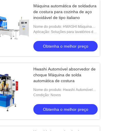
Máquina automática de soldadura
de costura para cozinha de aço
inoxidável de tipo italiano
Nome do produto: HWASHI Máquina
automática de soldadura de costura
Aplicação: Soluções para lavatórios de
para cozinha de aço inoxidável de tipo
cozinha
italiano
Obtenha o melhor preço
Hwashi Automóvel absorvedor de
choque Máquina de solda
automática de costura
Nome do produto: Hwashi Automóvel
absorvedor de choque Máquina de
Condição: Novos
solda automática de costura
Obtenha o melhor preço