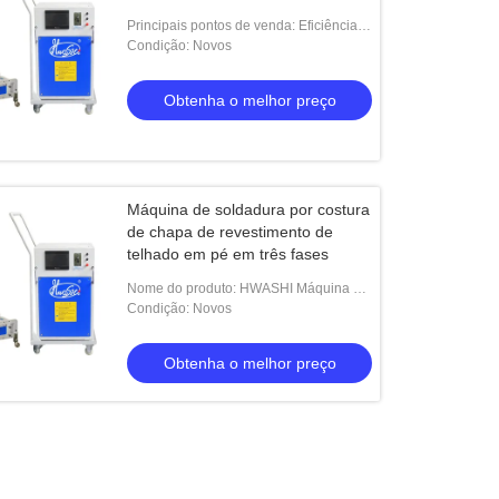
Principais pontos de venda: Eficiência
elevada
Condição: Novos
Obtenha o melhor preço
Máquina de soldadura por costura
de chapa de revestimento de
telhado em pé em três fases
Nome do produto: HWASHI Máquina de
Soldadura de Seção de Folha de
Condição: Novos
Cobertura de Telhado em Treze Fases
Obtenha o melhor preço