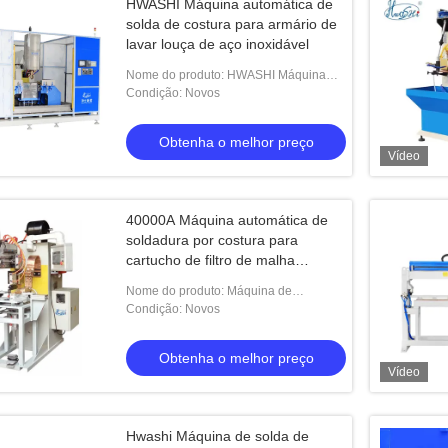
HWASHI Máquina automática de
solda de costura para armário de
lavar louça de aço inoxidável
Nome do produto: HWASHI Máquina
automática de solda de costura para
Condição: Novos
armário de lavar louça de aço
inoxidável
Obtenha o melhor preço
Vídeo
40000A Máquina automática de
soldadura por costura para
cartucho de filtro de malha
metálica
Nome do produto: Máquina de
reparação de absorvedores de choque
Condição: Novos
de automóveis Hwashi, máquina de
solda de costura de
Obtenha o melhor preço
Vídeo
Hwashi Máquina de solda de