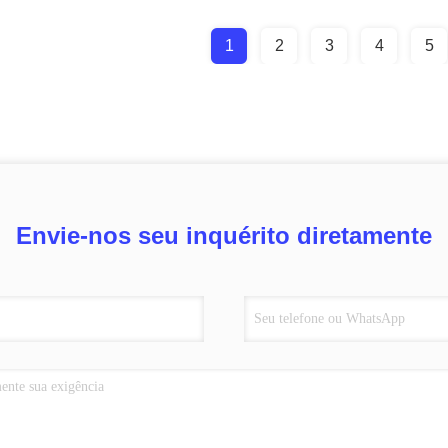
1
2
3
4
5
Envie-nos seu inquérito diretamente